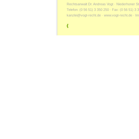
Rechtsanwalt Dr. Andreas Vogt · Niederhoner S
Telefon: (0 56 51) 3 350 250 · Fax: (0 56 51) 3 
kanzlei@vogt-recht.de
·
www.vogt-recht.de
·
I